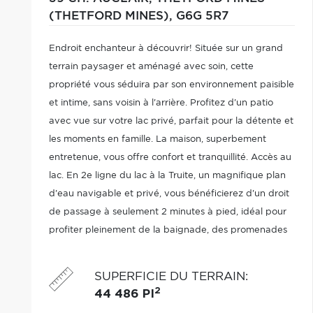
(THETFORD MINES),
G6G 5R7
Endroit enchanteur à découvrir! Située sur un grand
terrain paysager et aménagé avec soin, cette
propriété vous séduira par son environnement paisible
et intime, sans voisin à l'arrière. Profitez d'un patio
avec vue sur votre lac privé, parfait pour la détente et
les moments en famille. La maison, superbement
entretenue, vous offre confort et tranquillité. Accès au
lac. En 2e ligne du lac à la Truite, un magnifique plan
d'eau navigable et privé, vous bénéficierez d'un droit
de passage à seulement 2 minutes à pied, idéal pour
profiter pleinement de la baignade, des promenades
en kayak, canot ou simplement du décor naturel. Un
lieu unique.
SUPERFICIE DU TERRAIN
:
2
44 486 PI