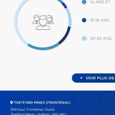
14 ANS ET -
15-19 ANS
20-34 ANS
+
VOIR PLUS DE
THETFORD MINES (FRONTENAC)
309 boul. Frontenac Ouest
Thetford Mines, Québec, G6G 6K2