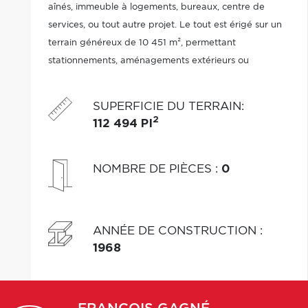
aînés, immeuble à logements, bureaux, centre de
services, ou tout autre projet. Le tout est érigé sur un
terrain généreux de 10 451 m², permettant
stationnements, aménagements extérieurs ou
agrandissements futurs. Toiture d'environ 10 ans,
structure solide. Une base idéale pour concrétiser vos
SUPERFICIE DU TERRAIN
:
idées!
2
112 494 PI
NOMBRE DE PIÈCES
:
0
ANNÉE DE CONSTRUCTION
:
1968