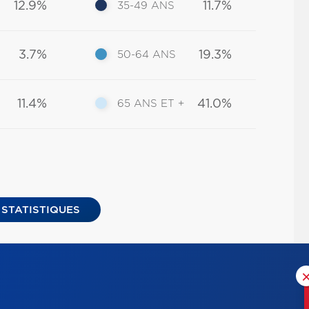
12.9%
11.7%
35-49 ANS
3.7%
19.3%
50-64 ANS
11.4%
41.0%
65 ANS ET +
 STATISTIQUES