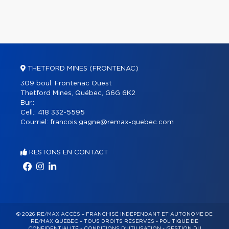
THETFORD MINES (FRONTENAC)
309 boul. Frontenac Ouest
Thetford Mines, Québec, G6G 6K2
Bur.:
Cell.:
418 332-5595
Courriel:
francois.gagne@remax-quebec.com
RESTONS EN CONTACT
© 2026 RE/MAX ACCÈS – FRANCHISÉ INDÉPENDANT ET AUTONOME DE
RE/MAX QUÉBEC – TOUS DROITS RÉSERVÉS -
POLITIQUE DE
CONFIDENTIALITÉ
-
CONDITIONS D'UTILISATION
-
GESTION DU