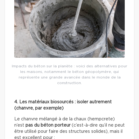
Impacts du béton sur la planète : voici des alternatives pour
les maisons, notamment le béton géopolymère, qui
représente une grande avancée dans le monde de la
construction.
4. Les matériaux biosourcés : isoler autrement
(chanvre, par exemple)
Le chanvre mélangé à de la chaux (hempcrete)
n’est
pas du béton porteur
(c’est-à-dire qu’il ne peut
être utilisé pour faire des structures solides), mais il
est excellent pour :