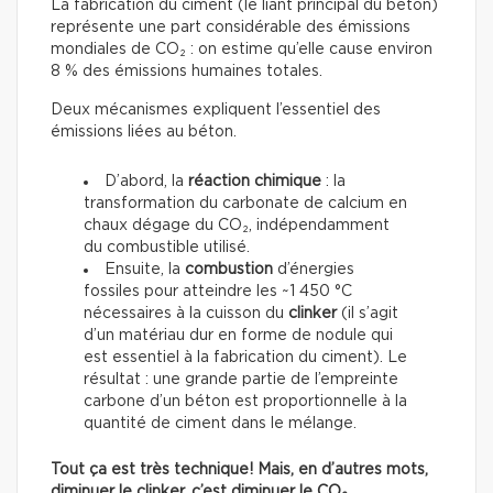
La fabrication du ciment (le liant principal du béton)
représente une part considérable des émissions
mondiales de CO₂ : on estime qu’elle cause environ
8 % des émissions humaines totales.
Deux mécanismes expliquent l’essentiel des
émissions liées au béton.
D’abord, la
réaction chimique
: la
transformation du carbonate de calcium en
chaux dégage du CO₂, indépendamment
du combustible utilisé.
Ensuite, la
combustion
d’énergies
fossiles pour atteindre les ~1 450 °C
nécessaires à la cuisson du
clinker
(il s’agit
d’un matériau dur en forme de nodule qui
est essentiel à la fabrication du ciment). Le
résultat : une grande partie de l’empreinte
carbone d’un béton est proportionnelle à la
quantité de ciment dans le mélange.
Tout ça est très technique! Mais, en d’autres mots,
diminuer le clinker, c’est diminuer le CO₂.