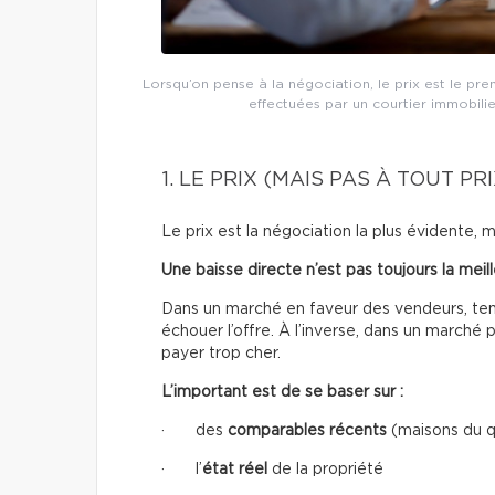
Lorsqu’on pense à la négociation, le prix est le pre
effectuées par un courtier immobilie
1. LE PRIX (MAIS PAS À TOUT PRI
Le prix est la négociation la plus évidente, 
Une baisse directe n’est pas toujours la meil
Dans un marché en faveur des vendeurs, tent
échouer l’offre. À l’inverse, dans un marché 
payer trop cher.
L’important est de se baser sur :
· des
comparables récents
(maisons du q
· l’
état réel
de la propriété